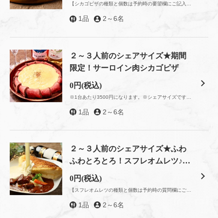
【シカゴピザの種類と個数は予約時の要望欄にご記入ください】
1品
2～6名
２～３人前のシェアサイズ★期間
限定！サーロイン肉シカゴピザ
0円
(税込)
※1台あたり3500円になります。※シェアサイズです。要望欄で個数をお教えください。
1品
2～6名
２～３人前のシェアサイズ★ふわ
ふわとろとろ！スフレオムレツ♪～
選べる種類と個数～
0円
(税込)
【スフレオムレツの種類と個数は予約時の質問欄にご記入ください】
1品
2～6名