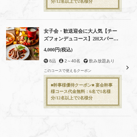
分/12名以上で2名様分
女子会・歓送迎会に大人気【チー
ズフォンデュコース】2Hスパーク
リングワイン含飲放題付 全8品
4,000円
(税込)
8品
2～40名
飲み放題あり
このコースで使えるクーポン
■幹事様優待クーポン■ 宴会幹事
様コース代金無料：6名で1名様
分/12名以上で2名様分