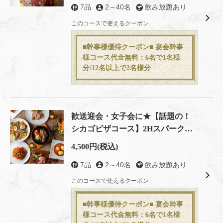
7品
2～40名
飲み放題あり
この店舗情報をシェアする
このコースで使えるクーポン
コース | シカゴピザ＆スフレオムレツ Meat&Cheese
■幹事様優待クーポン■ 宴会幹事
ARK2nd 新宿店
様コース代金無料：6名で1名様
分/12名以上で2名様分
東京都新宿区歌舞伎町１-６-６ 橋本ビル ２F
https://meat-and-cheese-ark2nd.owst.jp/courses
お店情報をコピー
歓送迎会・女子会に★【話題の！
シカゴピザコース】2Hスパークリ
ングワイン含飲放題付 全7品
4,500円
(税込)
7品
2～40名
飲み放題あり
閉じる
このコースで使えるクーポン
■幹事様優待クーポン■ 宴会幹事
様コース代金無料：6名で1名様