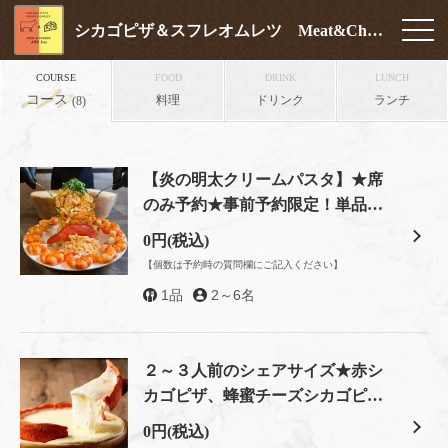
シカゴピザ＆スフレオムレツ Meat&Cheese ARK2nd 新宿店
COURSE
FOOD
DRINK
LUNCH
コース
料理
ドリンク
ランチ
(8)
【炎の明太クリームパスタ】★席
のみ予約★事前予約限定！単品の
ご予約です♪
0円
(税込)
【個数は予約時の質問欄にご記入ください】
1品
2～6名
２～３人前のシェアサイズ★赤シ
カゴピザ、蜂蜜チーズシカゴピザ
をご注文の方はこちらから！
0円
(税込)