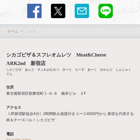
ホーム
コース
シカゴピザ＆スフレオムレツ Meat&Cheese
ARK2nd 新宿店
しかごぴざ あんど すふれおむれつ みーと ちーず あーく せかんど しんじゅく
てん
住所
東京都新宿区歌舞伎町１-６-６ 橋本ビル ２F
アクセス
《JR新宿駅徒歩4分》2時間飲み放題付きコース4000円から 新宿を代表する
肉＆チーズバル！シカゴピザ
電話