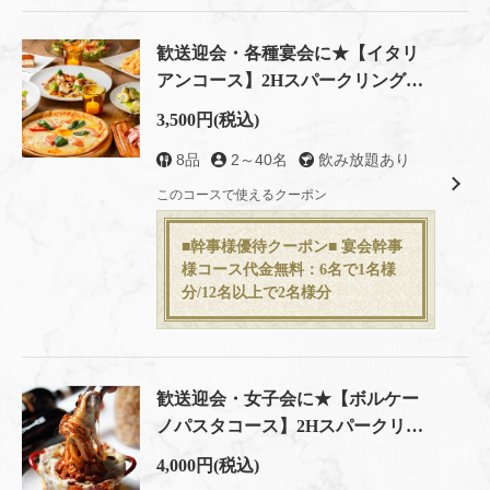
歓送迎会・各種宴会に★【イタリ
アンコース】2Hスパークリングワ
イン含飲み放題付 全8品
3,500円
(税込)
8品
2～40名
飲み放題あり
このコースで使えるクーポン
■幹事様優待クーポン■ 宴会幹事
様コース代金無料：6名で1名様
分/12名以上で2名様分
歓送迎会・女子会に★【ボルケー
ノパスタコース】2Hスパークリン
グ他多種が飲み放題！全7品
4,000円
(税込)