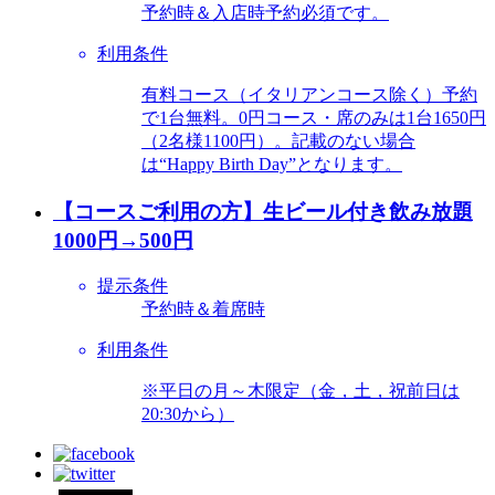
予約時＆入店時予約必須です。
利用条件
有料コース（イタリアンコース除く）予約
で1台無料。0円コース・席のみは1台1650円
（2名様1100円）。記載のない場合
は“Happy Birth Day”となります。
【コースご利用の方】生ビール付き飲み放題
1000円→500円
提示条件
予約時＆着席時
利用条件
※平日の月～木限定（金，土，祝前日は
20:30から）