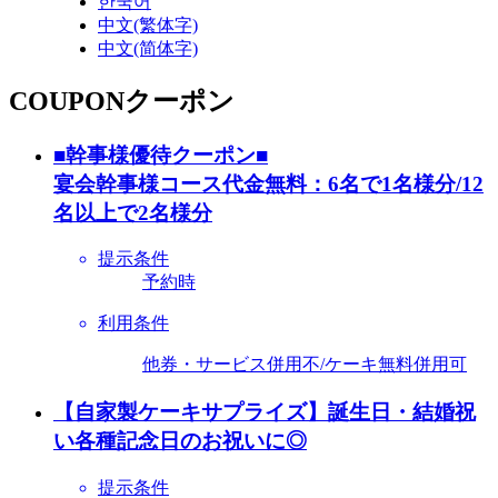
한국어
中文(繁体字)
中文(简体字)
COUPON
クーポン
■幹事様優待クーポン■
宴会幹事様コース代金無料：6名で1名様分/12
名以上で2名様分
提示条件
予約時
利用条件
他券・サービス併用不/ケーキ無料併用可
【自家製ケーキサプライズ】誕生日・結婚祝
い各種記念日のお祝いに◎
提示条件