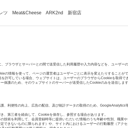
 Meat&Cheese ARK2nd 新宿店
た時に、ブラウザとサーバーとの間で送受信した利用履歴や入力内容などを、ユーザー
okieの情報を使って、ページの運営者はユーザーごとに表示を変えたりすることが
受信を許可している場合、ウェブサイトは、ユーザーのブラウザからCookieを取得で
ー保護のため、そのウェブサイトのサーバーが送受信したCookieのみを送信しま
利便性の向上、広告の配信、及び統計データの取得のため、GoogleAnalytics
き、第三者を経由して、Cookieを保存し、参照する場合があります。
Script等の技術を利用して、会員登録時等に提供いただいた情報のうち年齢や性別、職
定できないものに限られます）や、サイト内におけるユーザーの行動履歴（アクセ