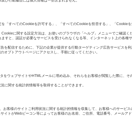
ie及び行動履歴には個人情報は一切含まれません。
定を「すべてのCookieを許可する」、「すべてのCookieを拒否する」、「Cook
 Cookieに関する設定方法は、お使いのブラウザの「ヘルプ」メニューでご確認く
択されますと、認証が必要なサービスを受けられなくなる等、インターネット上の各種
広告を配信するために、下記の企業が提供する行動ターゲティング広告サービスを利
記のオプトアウトページにアクセスし、手順に従ってください。
や画像データをウェブサイトやHTMLメールに埋め込み、それらをお客様が閲覧した際に、
状況に関する統計的情報等を取得することができます。
や、お客様のサイトご利用状況に関する統計的情報を収集して、お客様へのサービス
サイトがWebビーコン等によってお客様のお名前、ご住所、電話番号、メールア