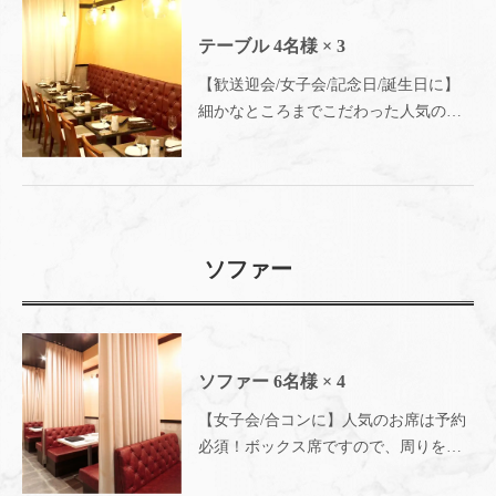
テーブル
4名様
× 3
【歓送迎会/女子会/記念日/誕生日に】
細かなところまでこだわった人気のソ
ファー席♪お料理の味を楽しむだけでな
く、雰囲気でも楽しめる◎女子会や誕
生日、記念日にもピッタリ◎～
Meat&Cheese Ark 2nd 新宿店～
ソファー
ソファー
6名様
× 4
【女子会/合コンに】人気のお席は予約
必須！ボックス席ですので、周りを気
にせず、ゆったりとお肉とチーズをお
この店舗情報をシェアする