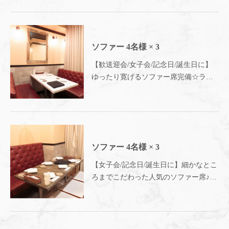
楽しみいただけます◎～Meat&Cheese
Ark 2nd 新宿店～
お席 | シカゴピザ＆スフレオムレツ Meat&Cheese
ARK2nd 新宿店
東京都新宿区歌舞伎町１-６-６ 橋本ビル ２F
ソファー
4名様
× 3
https://meat-and-cheese-ark2nd.owst.jp/seats
【歓送迎会/女子会/記念日/誕生日に】
ゆったり寛げるソファー席完備☆ラグ
お店情報をコピー
ジュアリーで雰囲気抜群の店内で素敵
な時間を♪女子会や誕生日、記念日にも
ピッタリの広々スペース◎～
Meat&Cheese Ark 2nd 新宿店～
ソファー
4名様
× 3
閉じる
【女子会/記念日/誕生日に】細かなとこ
ろまでこだわった人気のソファー席♪お
料理の味を楽しむだけでなく、雰囲気
でも楽しめる◎女子会や誕生日、記念
日にもピッタリ◎～Meat&Cheese Ark
2nd 新宿店～