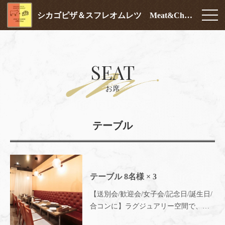
シカゴピザ＆スフレオムレツ Meat&Cheese ARK2nd 新宿店
SEAT
お席
テーブル
テーブル
8名様
× 3
【送別会/歓迎会/女子会/記念日/誕生日/
合コンに】ラグジュアリー空間で、普
段と一味違う飲み会に!!雰囲気抜群の空