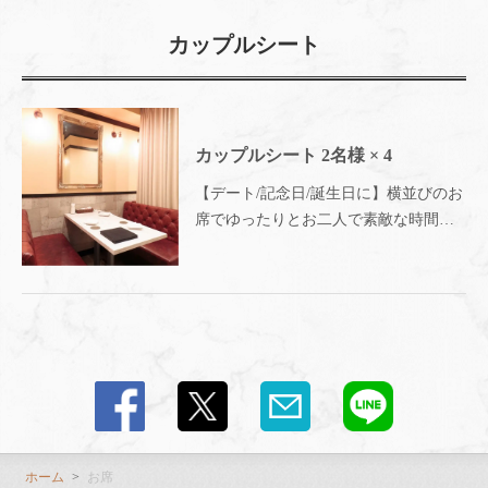
カップルシート
カップルシート
2名様
× 4
【デート/記念日/誕生日に】横並びのお
席でゆったりとお二人で素敵な時間を
お過ごしください◎～Meat&Cheese Ark
2nd 新宿店～
ホーム
お席