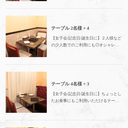
間で、いつもよりちょっと贅沢なお時
間を◎～Meat&Cheese Ark 2nd 新宿店～
テーブル
2名様
× 4
【女子会/記念日/誕生日に】２人様など
の少人数でのご利用にも◎オシャレな
内観でいつも以上にお楽しみいただけ
る☆ボックス席はプライベート空間◎
肉とチーズを思う存分お楽しみくださ
い◎～Meat&Cheese Ark 2nd 新宿店～
テーブル
4名様
× 3
【女子会/記念日/誕生日に】ちょっとし
たお食事にもご利用いただけるテーブ
ル席！従業員との何気ない会話もお楽
しみいただけます◎～Meat&Cheese Ark
2nd 新宿店～