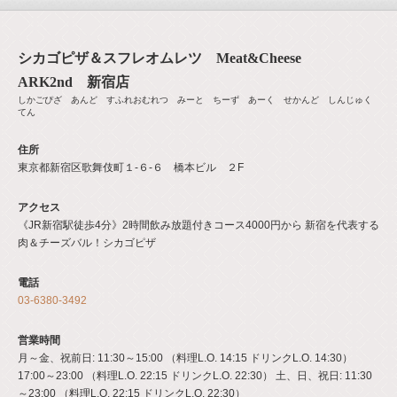
シカゴピザ＆スフレオムレツ Meat&Cheese
ARK2nd 新宿店
しかごぴざ あんど すふれおむれつ みーと ちーず あーく せかんど しんじゅく
てん
住所
東京都新宿区歌舞伎町１-６-６ 橋本ビル ２F
アクセス
《JR新宿駅徒歩4分》2時間飲み放題付きコース4000円から 新宿を代表する
肉＆チーズバル！シカゴピザ
電話
03-6380-3492
営業時間
月～金、祝前日: 11:30～15:00 （料理L.O. 14:15 ドリンクL.O. 14:30）
17:00～23:00 （料理L.O. 22:15 ドリンクL.O. 22:30） 土、日、祝日: 11:30
～23:00 （料理L.O. 22:15 ドリンクL.O. 22:30）