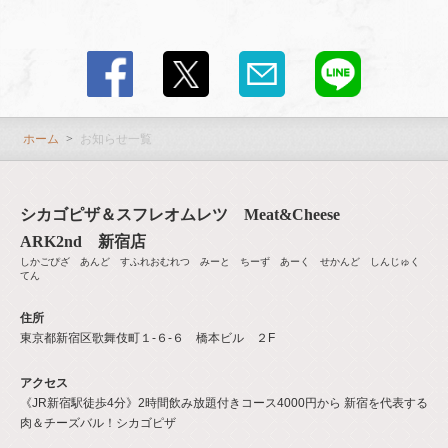
ホーム
お知らせ一覧
シカゴピザ＆スフレオムレツ Meat&Cheese
ARK2nd 新宿店
しかごぴざ あんど すふれおむれつ みーと ちーず あーく せかんど しんじゅく
てん
住所
東京都新宿区歌舞伎町１-６-６ 橋本ビル ２F
アクセス
《JR新宿駅徒歩4分》2時間飲み放題付きコース4000円から 新宿を代表する
肉＆チーズバル！シカゴピザ