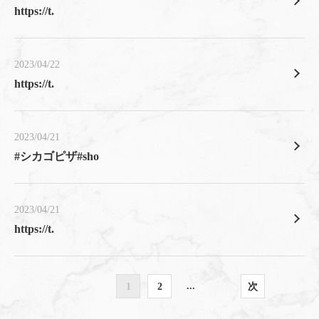
https://t.
この店舗情報をシェアする
2023/04/22
お知らせ | シカゴピザ＆スフレオムレツ Meat&Cheese
https://t.
ARK2nd 新宿店
東京都新宿区歌舞伎町１-６-６ 橋本ビル ２F
https://meat-and-cheese-ark2nd.owst.jp/blogs
2023/04/21
#シカゴピザ#sho
お店情報をコピー
2023/04/21
https://t.
閉じる
...
1
2
次