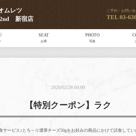
レオムレツ
ご予約・お問い合
TEL
03-63
RK2nd 新宿店
U
SEAT
PHOTO
C
ー
お席
写真
2020/02/28 04:00
【特別クーポン】ラク
食サービス♪とろ～り濃厚チーズ50gをお好みの商品にかけて試食してい