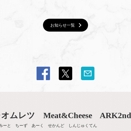
お知らせ一覧
レツ Meat&Cheese ARK2n
みーと ちーず あーく せかんど しんじゅくてん