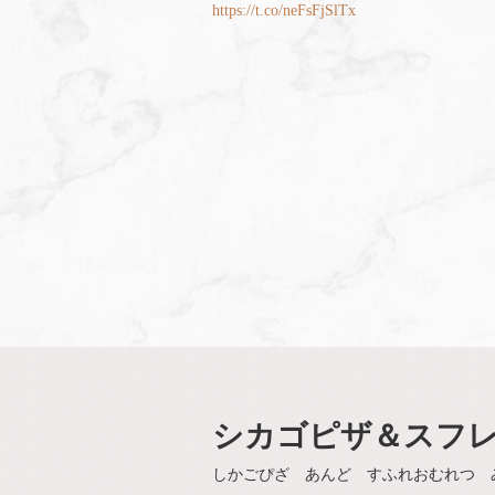
https://t.co/neFsFjSlTx
シカゴピザ＆スフレオム
しかごぴざ あんど すふれおむれつ 