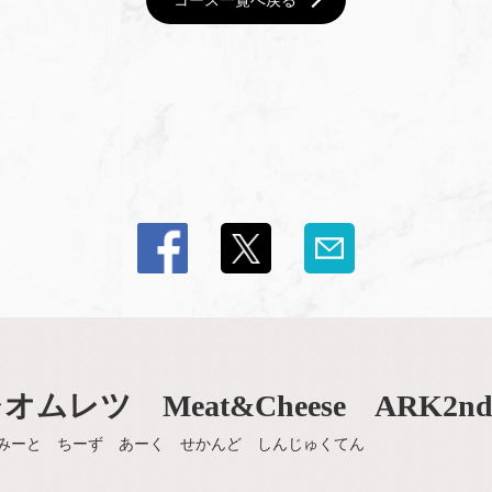
コース一覧へ戻る
レツ Meat&Cheese ARK2n
みーと ちーず あーく せかんど しんじゅくてん