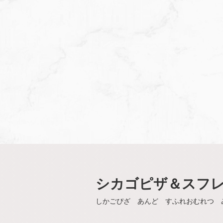
シカゴピザ＆スフレオム
しかごぴざ あんど すふれおむれつ 