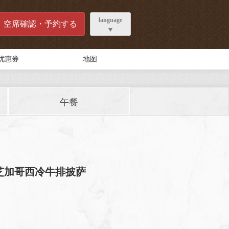
language
空席確認・予約する
优惠券
地图
午餐
！芝加哥西冷牛排披萨