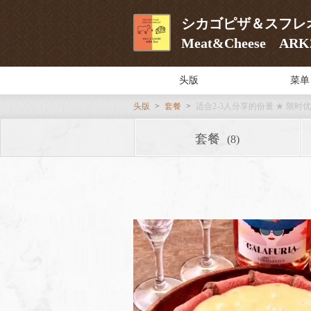
シカゴピザ＆スフ
Meat&Cheese A
头版
菜单
头版
套餐
适合2-3人分享的份量 ★ 限
套餐
(8)