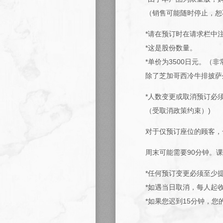
（销售可能随时停止，恕
*请在预订时在请求栏中
*这是股份数量。
*单价为3500日元。（
除了芝加哥西冷牛排披萨
*人数变更或取消预订必
（受取消政策约束）)
对于仅预订座位的顾客，一份
周末可能需要90分钟。
*任何预订变更必须至少
*如遇当日取消，每人起收 
*如果您迟到15分钟，您