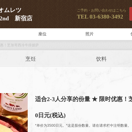
レオムレツ
ご予約・お問い合わせはこちら
TEL
03-6380-3492
RK2nd 新宿店
座位
照片
时优惠！芝加哥西冷牛排披萨
烹饪
饮料
适合2-3人分享的份量 ★ 限时优惠
0日元
(税込)
*单价为3500日元。*这是股份数量。请在请求栏中注明数量。